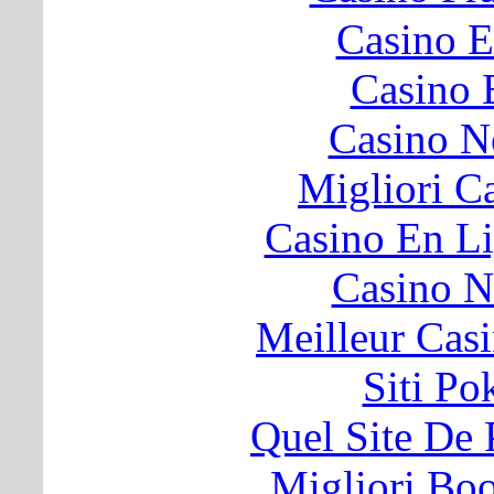
Casino E
Casino 
Casino N
Migliori 
Casino En Li
Casino N
Meilleur Cas
Siti P
Quel Site De P
Migliori B